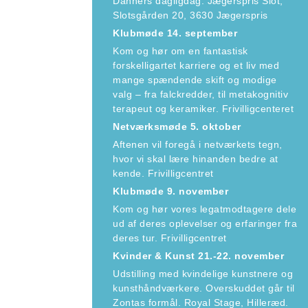
Danners dagligdag. Jægerspris Slot,
Slotsgården 20, 3630 Jægerspris
Klubmøde 14. september
Kom og hør om en fantastisk
forskelligartet karriere og et liv med
mange spændende skift og modige
valg – fra falckredder, til metakognitiv
terapeut og keramiker. Frivilligcenteret
Netværksmøde 5. oktober
Aftenen vil foregå i netværkets tegn,
hvor vi skal lære hinanden bedre at
kende. Frivilligcentret
Klubmøde 9. november
Kom og hør vores legatmodtagere dele
ud af deres oplevelser og erfaringer fra
deres tur. Frivilligcentret
Kvinder & Kunst 21.-22. november
Udstilling med kvindelige kunstnere og
kunsthåndværkere. Overskuddet går til
Zontas formål. Royal Stage, Hilleræd.