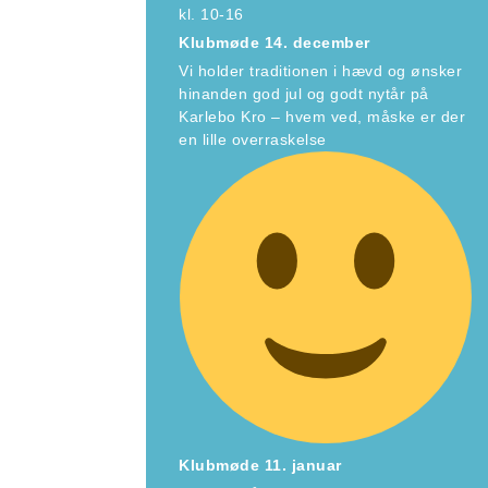
kl. 10-16
Klubmøde 14. december
Vi holder traditionen i hævd og ønsker
hinanden god jul og godt nytår på
Karlebo Kro – hvem ved, måske er der
en lille overraskelse
Klubmøde 11. januar