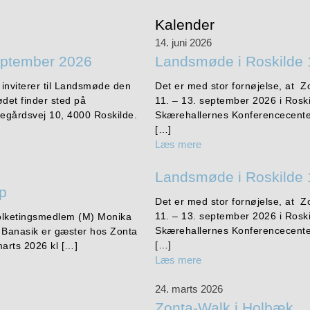
Kalender
14. juni 2026
eptember 2026
Landsmøde i Roskilde 
 inviterer til Landsmøde den
Det er med stor fornøjelse, at Z
det finder sted på
11. – 13. september 2026 i Rosk
egårdsvej 10, 4000 Roskilde.
Skærehallernes Konferencecente
[…]
Læs mere
Landsmøde i Roskilde 
up
Det er med stor fornøjelse, at Z
11. – 13. september 2026 i Rosk
Folketingsmedlem (M) Monika
Skærehallernes Konferencecente
a Banasik er gæster hos Zonta
[…]
arts 2026 kl […]
Læs mere
24. marts 2026
Zonta-Walk i Holbæk