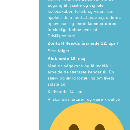
adgang til fysiske og digitale
fællesskaber, forløb og viden, der
hjælper dem med at bearbejde deres
oplevelser og imødekommer deres
forskellige behov over tid.
Frivilligcentret
Zonta Hillerøds årsmøde 12. april
Sted følger
Klubmøde 10. maj
Mød en vågekone og få indblik i
arbejde de færreste kender til. En
stærk og ærlig fortælling om livets
sidste tid.
Klubmøde 14. juni
Vi skal ud i naturen og være kreative