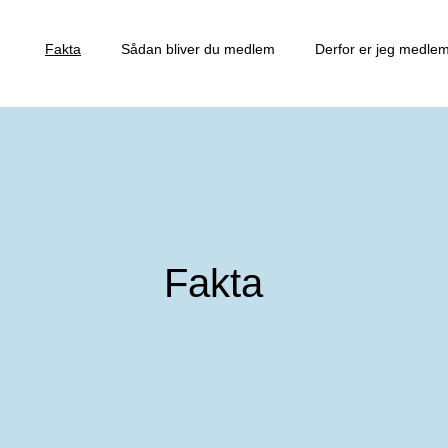
Fakta
Sådan bliver du medlem
Derfor er jeg medle
Fakta