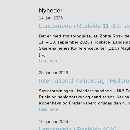
Nyheder
14. juni 2026
Landsmøde i Roskilde 11.-13. s
Det er med stor fornøjelse, at Zonta Roskilde
11. – 13. september 2026 i Roskilde. Landsmø
Skærehallernes Konferencecenter (ZBC) Magl
[…]
Læs mere
28. januar 2026
International Kvindedag i Heller
Styrk forskningen i kvinders sundhed – NU! 
Rubin og seniorforsker og cand.scient. Karin
København og Frederiksberg onsdag den 4. m
Læs mere
16. januar 2026
Landsmøde i Roskilde 2026