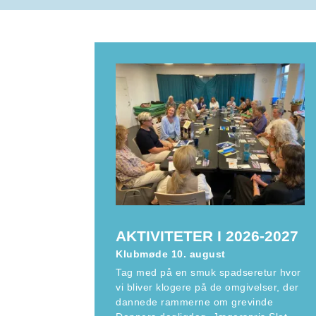
AKTIVITETER I 2026-2027
Klubmøde 10. august
Tag med på en smuk spadseretur hvor
vi bliver klogere på de omgivelser, der
dannede rammerne om grevinde