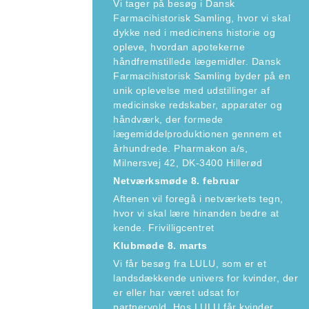
Vi tager på besøg i Dansk
Farmacihistorisk Samling, hvor vi skal
dykke ned i medicinens historie og
opleve, hvordan apotekerne
håndfremstillede lægemidler. Dansk
Farmacihistorisk Samling byder på en
unik oplevelse med udstillinger af
medicinske redskaber, apparater og
håndværk, der formede
lægemiddelproduktionen gennem et
århundrede. Pharmakon a/s,
Milnersvej 42, DK-3400 Hillerød
Netværksmøde 8. februar
Aftenen vil foregå i netværkets tegn,
hvor vi skal lære hinanden bedre at
kende. Frivilligcentret
Klubmøde 8. marts
Vi får besøg fra LULU, som er et
landsdækkende univers for kvinder, der
er eller har været udsat for
partnervold. Hos LULU får kvinder