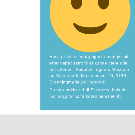
Husk praktisk fodtøj og at klæde jer på
efter vejret samt til at kunne være ude
om aftenen. Rudolph Tegners Museum
og Statuepark, Museumsvej 19, 3120
Dronningmølle (Villingerød)
Du kan række ud til Elisabeth, hvis du
har brug for at få koordineret et lift.